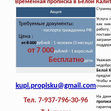
Временная прописка в Белой Кали
Страниц
Акция
Услуга
Требуемые документы:
как ник
работу
- паспорта гражданина РФ;
постави
Цена :
загран
от 8 000
рублей - 1 человек (3 месяца)
поддер
от 7 000
рублей - 1 взрослый
Бесплатно
Уважае
дети
недобр
Белой К
предлаг
Чтобы к
kupi.propisku@gmail.com
стоимос
На дан
Тел. 7-937-796-30-96
пропис
гарант