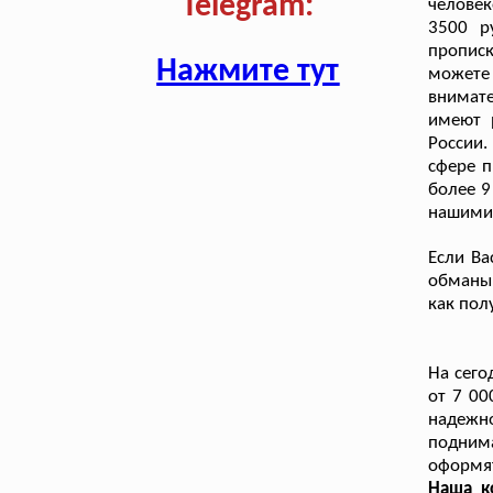
Telegram:
челове
3500 р
пропис
Нажмите тут
можете 
внимат
имеют 
России
сфере п
более 9
нашими 
Если Ва
обманы
как пол
На сего
от 7 00
надежн
поднима
оформят
Наша к