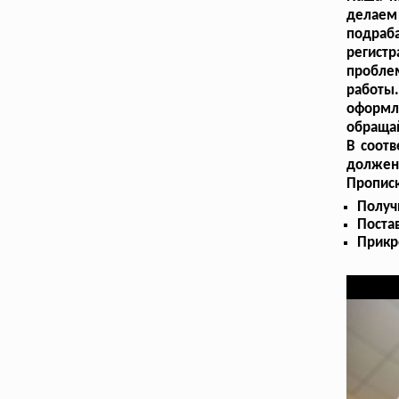
делае
подраб
регистр
пробл
работы
оформ
обращай
В соотв
должен 
Прописк
Получ
Поста
Прикр