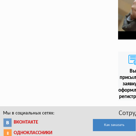
В
присыл
заявк
оформл
регист
Сотру
Мы в социальных сетях:
ВКОНТАКТЕ
Как заказать
ОДНОКЛАССНИКИ